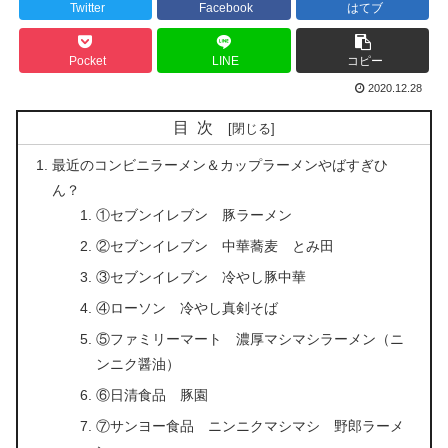
Twitter
Facebook
はてブ
Pocket
LINE
コピー
2020.12.28
目次
最近のコンビニラーメン＆カップラーメンやばすぎひ
ん？
①セブンイレブン 豚ラーメン
②セブンイレブン 中華蕎麦 とみ田
③セブンイレブン 冷やし豚中華
④ローソン 冷やし真剣そば
⑤ファミリーマート 濃厚マシマシラーメン（ニ
ンニク醤油）
⑥日清食品 豚園
⑦サンヨー食品 ニンニクマシマシ 野郎ラーメ