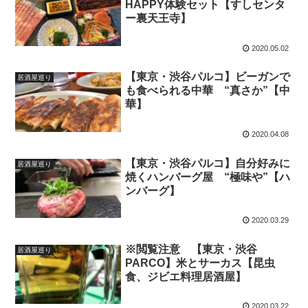
HAPPY体験セット【すしセンタ
ー裏天王寺】
2020.05.02
【東京・渋谷パルコ】ビーガンで
居酒屋巡り
も食べられる中華 “真さか”【中
華】
2020.04.08
【東京・渋谷パルコ】自分好みに
居酒屋巡り
焼くハンバーグ屋 “極味や”【ハ
ンバーグ】
2020.03.29
※閲覧注意 【東京・渋谷
居酒屋巡り
PARCO】米とサーカス【昆虫
食、ジビエ料理居酒屋】
2020.03.22