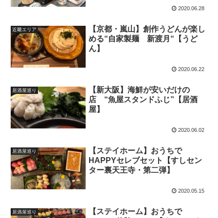
2020.06.28
【京都・嵐山】創作うどんが楽し
近畿エリア
める“自家製麺 新渡月“【うど
ん】
2020.06.22
【新大阪】海鮮が安いだけの
居酒屋巡り
店 “魚屋スタンドふじ”【居酒
屋】
2020.06.02
【ステイホーム】おうちで
居酒屋巡り
HAPPYセレブセット【すしセン
ター裏天王寺・第二弾】
2020.05.15
【ステイホーム】おうちで
居酒屋巡り