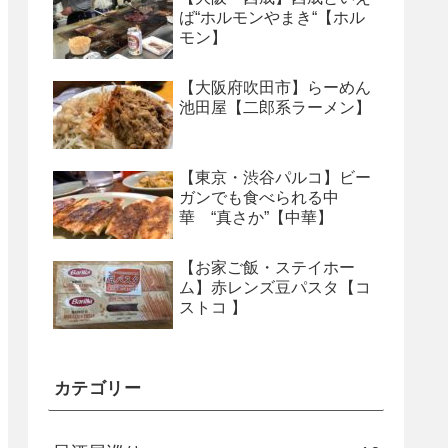
ば“ホルモンやまき“【ホル
モン】
【大阪府吹田市】らーめん
池田屋【二郎系ラーメン】
【東京・渋谷パルコ】ビー
ガンでも食べられる中
華 “真さか”【中華】
【お家ご飯・ステイホー
ム】赤レンズ豆パスタ【コ
ストコ 】
カテゴリー