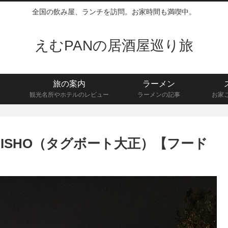
全国の飲み屋、ランチを訪問。お家時間も満喫中。
えむPANの居酒屋巡り旅
旅の案内
ラーメン
観光名所やホテルのレビュー
ラーメンの記事
お家
TAISHO（タグボート大正）【フード